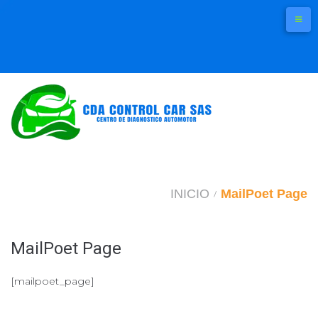
Skip
to
content
INICIO
MailPoet Page
/
MailPoet Page
[mailpoet_page]